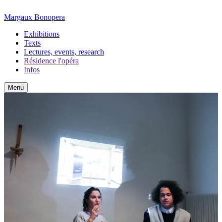
Margaux Bonopera
Exhibitions
Texts
Lectures, events, research
Résidence l'opéra
Infos
Menu