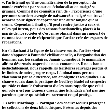
», l’artiste sait qu’il ne connaîtra rien de la perception du
monde extérieur par sonar ou écholocalisation malgré sa
grimace. Comme il ne connaîtra rien de « l’expérience d’une
personne sourde et aveugle de naissance3 » malgré son travail
acharné pour signer et apprendre une autre langue que la
sienne. Cependant, il sait qu’il peut rendre justice à ceux et
celles qui furent, pour des raisons fonctionnelles, placés à la
marge de nos sociétés et c’est en se plaçant dans un rapport de
reconnaissance et de réciprocité que l’artiste crée des espaces de
réparations.
En s’attachant à la figure de la chauve-souris, l’artiste vient
donc s’opposer à l’autorité civilisationnelle, à l’organisation des
hommes, aux lois sanitaires. Jamais domestiqué, le mammifère
ailé est désormais suspecté de nous contaminer. Il nous hante
inéluctablement, nous rappelle les territoires sauvages perdus et
les limites de notre propre corps. L’animal nous percute
violemment par sa différence, son ambiguïté et ses qualités. La
chauve-souris dans la pratique de Geoffrey Badel est ce spectre
qui rôde et dont le froissement d’ailes nous rappelle que celui
qui vole n’est pas toujours oiseau, que le langage n’est pas que
parole et que ce qui séduit est rarement ce qui protège.
1 Xavier Martinage, « Portugal : des chauves-souris protègent
les collections de deux bibliothèques. Présentes depuis des