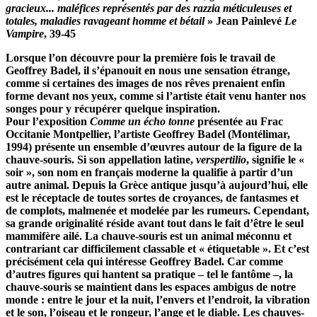
gracieux... maléfices représentés par des razzia méticuleuses et
totales, maladies ravageant homme et bétail
» Jean Painlevé
Le
Vampire
, 39-45
Lorsque l’on découvre pour la première fois le travail de
Geoffrey Badel, il s’épanouit en nous une sensation étrange,
comme si certaines des images de nos rêves prenaient enfin
forme devant nos yeux, comme si l’artiste était venu hanter nos
songes pour y récupérer quelque inspiration.
Pour l’exposition
Comme un écho tonne
présentée au Frac
Occitanie Montpellier, l’artiste Geoffrey Badel (Montélimar,
1994) présente un ensemble d’œuvres autour de la figure de la
chauve-souris. Si son appellation latine,
verspertilio
, signifie le «
soir », son nom en français moderne la qualifie à partir d’un
autre animal. Depuis la Grèce antique jusqu’à aujourd’hui, elle
est le réceptacle de toutes sortes de croyances, de fantasmes et
de complots, malmenée et modelée par les rumeurs. Cependant,
sa grande originalité réside avant tout dans le fait d’être le seul
mammifère ailé. La chauve-souris est un animal méconnu et
contrariant car difficilement classable et « étiquetable ». Et c’est
précisément cela qui intéresse Geoffrey Badel. Car comme
d’autres figures qui hantent sa pratique – tel le fantôme –, la
chauve-souris se maintient dans les espaces ambigus de notre
monde : entre le jour et la nuit, l’envers et l’endroit, la vibration
et le son, l’oiseau et le rongeur, l’ange et le diable. Les chauves-