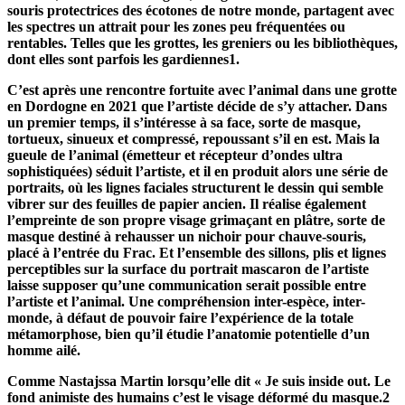
souris protectrices des écotones de notre monde, partagent avec
les spectres un attrait pour les zones peu fréquentées ou
rentables. Telles que les grottes, les greniers ou les bibliothèques,
dont elles sont parfois les gardiennes1.
C’est après une rencontre fortuite avec l’animal dans une grotte
en Dordogne en 2021 que l’artiste décide de s’y attacher. Dans
un premier temps, il s’intéresse à sa face, sorte de masque,
tortueux, sinueux et compressé, repoussant s’il en est. Mais la
gueule de l’animal (émetteur et récepteur d’ondes ultra
sophistiquées) séduit l’artiste, et il en produit alors une série de
portraits, où les lignes faciales structurent le dessin qui semble
vibrer sur des feuilles de papier ancien. Il réalise également
l’empreinte de son propre visage grimaçant en plâtre, sorte de
masque destiné à rehausser un nichoir pour chauve-souris,
placé à l’entrée du Frac. Et l’ensemble des sillons, plis et lignes
perceptibles sur la surface du portrait mascaron de l’artiste
laisse supposer qu’une communication serait possible entre
l’artiste et l’animal. Une compréhension inter-espèce, inter-
monde, à défaut de pouvoir faire l’expérience de la totale
métamorphose, bien qu’il étudie l’anatomie potentielle d’un
homme ailé.
Comme Nastajssa Martin lorsqu’elle dit « Je suis inside out. Le
fond animiste des humains c’est le visage déformé du masque.2