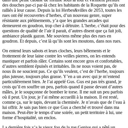
des douches par-ci par-là chez les habitants de la Roquette qu’ils ont
ralliés à leur cause. Depuis la loi Herbes&villes de 2053, toutes les
rues ont été recouvertes d’herbes, d’un nouveau genre, super
résistante aux piétinements, y’a que les grandes arcades qui
demeurent en goudron, trop cher à détruire. L’herbe, c’était pour des
questions de qualité de l’air il parait, d’autres disent que ça fait joli,
ambiance plastik gazon. Me souviens même plus des rues en
goudron. Et depuis, c’est là qu’ils sont les moutons, dans nos rues.
On entend leurs sabots et leurs cloches, leurs bêlements et le
frottement de leur laine contre les veilles pierres, on les entends
mastiquer et parfois râler. Certains sont encore gros et confortables,
d’autres semblent épuisés et irritables. Ils ne nous voient pas, de
nous ils ne soucient pas. Ce qu’ils veulent, c’est de l’herbe, toujours
plus juteuse, toujours plus grasse. Y’en a un avec qui je m’entend
particulièrement bien. Je l’ai appelé Gus. Gus est pas très grand, je
crois qu’il en souffre un peu, parfois quand il passe devant d’autres
mâles, je le soupçonne de bomber le torse. Il me suit un peu parfois
où il peut. Un jour, je l’ai même accueilli à la maison. Il est resté,
comme ça, sur le tapis, devant la cheminée. Je n’avais que de l’eau à
lui offrir. Je sais pas bien ce que Gus a cherché et trouvé dans ma
maison. Peut-être le temps d’une soirée, un petit territoire à lui, une
forme d’hospitalité, un enclos.
La dernière fois y’a le vieux fou de la rue Genive qui a pêté un