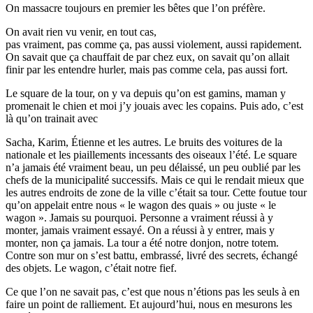
On massacre toujours en premier les bêtes que l’on préfère.
On avait rien vu venir, en tout cas,
pas vraiment, pas comme ça, pas aussi violement, aussi rapidement.
On savait que ça chauffait de par chez eux, on savait qu’on allait
finir par les entendre hurler, mais pas comme cela, pas aussi fort.
Le square de la tour, on y va depuis qu’on est gamins, maman y
promenait le chien et moi j’y jouais avec les copains. Puis ado, c’est
là qu’on trainait avec
Sacha, Karim, Étienne et les autres. Le bruits des voitures de la
nationale et les piaillements incessants des oiseaux l’été. Le square
n’a jamais été vraiment beau, un peu délaissé, un peu oublié par les
chefs de la municipalité successifs. Mais ce qui le rendait mieux que
les autres endroits de zone de la ville c’était sa tour. Cette foutue tour
qu’on appelait entre nous « le wagon des quais » ou juste « le
wagon ». Jamais su pourquoi. Personne a vraiment réussi à y
monter, jamais vraiment essayé. On a réussi à y entrer, mais y
monter, non ça jamais. La tour a été notre donjon, notre totem.
Contre son mur on s’est battu, embrassé, livré des secrets, échangé
des objets. Le wagon, c’était notre fief.
Ce que l’on ne savait pas, c’est que nous n’étions pas les seuls à en
faire un point de ralliement. Et aujourd’hui, nous en mesurons les