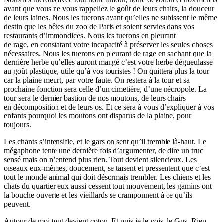
avant que vous ne vous rappeliez le goût de leurs chairs, la douceur
de leurs laines. Nous les tuerons avant qu’elles ne subissent le même
destin que les bêtes du zoo de Paris et soient servies dans vos
restaurants d’immondices. Nous les tuerons en pleurant
de rage, en constatant votre incapacité à préserver les seules choses
nécessaires. Nous les tuerons en pleurant de rage en sachant que la
dernière herbe qu’elles auront mangé c’est votre herbe dégueulasse
au goût plastique, utile qu’à vos touristes ! On quittera plus la tour
car la plaine meurt, par votre faute. On restera à la tour et sa
prochaine fonction sera celle d’un cimetière, d’une nécropole. La
tour sera le dernier bastion de nos moutons, de leurs chairs
en décomposition et de leurs os. Et ce sera à vous d’expliquer à vos
enfants pourquoi les moutons ont disparus de la plaine, pour
toujours.
Les chants s’intensifie, et le gars on sent qu’il tremble là-haut. Le
mégaphone tente une dernière fois d’argumenter, de dire un truc
sensé mais on n’entend plus rien. Tout devient silencieux. Les
oiseaux eux-mêmes, doucement, se taisent et pressentent que c’est
tout le monde animal qui doit désormais trembler. Les chiens et les
chats du quartier eux aussi cessent tout mouvement, les gamins ont
la bouche ouverte et les vieillards se cramponnent à ce qu’ils
peuvent.
Autour de moi tout devient coton. Et puis je le vois, le Gus. Rien