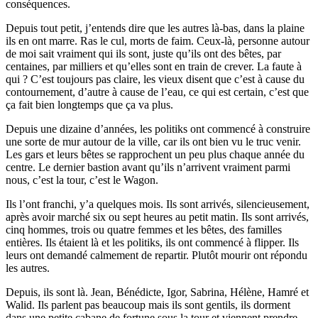
conséquences.
Depuis tout petit, j’entends dire que les autres là-bas, dans la plaine
ils en ont marre. Ras le cul, morts de faim. Ceux-là, personne autour
de moi sait vraiment qui ils sont, juste qu’ils ont des bêtes, par
centaines, par milliers et qu’elles sont en train de crever. La faute à
qui ? C’est toujours pas claire, les vieux disent que c’est à cause du
contournement, d’autre à cause de l’eau, ce qui est certain, c’est que
ça fait bien longtemps que ça va plus.
Depuis une dizaine d’années, les politiks ont commencé à construire
une sorte de mur autour de la ville, car ils ont bien vu le truc venir.
Les gars et leurs bêtes se rapprochent un peu plus chaque année du
centre. Le dernier bastion avant qu’ils n’arrivent vraiment parmi
nous, c’est la tour, c’est le Wagon.
Ils l’ont franchi, y’a quelques mois. Ils sont arrivés, silencieusement,
après avoir marché six ou sept heures au petit matin. Ils sont arrivés,
cinq hommes, trois ou quatre femmes et les bêtes, des familles
entières. Ils étaient là et les politiks, ils ont commencé à flipper. Ils
leurs ont demandé calmement de repartir. Plutôt mourir ont répondu
les autres.
Depuis, ils sont là. Jean, Bénédicte, Igor, Sabrina, Hélène, Hamré et
Walid. Ils parlent pas beaucoup mais ils sont gentils, ils dorment
dans une petite cabane de fortune sous la tour et viennent prendre