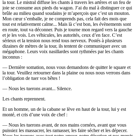
la tour. Le mistral diffuse les chants à travers les artères et un feu de
joie se consume aux pieds du wagon. J’ai du mal à distinguer ce qui
brûle au milieu quand soudains je m’aperçois que c’est un mouton.
Mon cœur s’emballe, je ne comprends pas, cela fait des mois que
tout est relativement calme... Mais là c’est bon, les évènements sont
en route, tout va déconner. Puis je tourne mon regard vers la gauche
et je les vois. Les véhicules, les autorités, ceux d’en face. C’est
sérieux et la tension nous rend tous nerveux. Postés à plusieurs
dizaines de mètres de la tour, ils tentent de communiquer avec un
mégaphone. Leurs voix nasillardes sont rythmées par les chants
inconnus :
— Dernière somation, nous vous demandons de quitter le square et
la tour. Veuillez retourner dans la plaine ou nous nous verrons dans
l’obligation de tuer vos bêtes !
— Nous les tuerons avant... Silence.
Les chants reprennent.
Et un homme, un de la cabane se lève en haut de la tour, lui y est
monté, et cris d’une voix de chef :
— Nous les tuerons avant, de nos mains cornées, avant que vous
puissiez les massacrer, les ramasser, les faire sécher et les dépecer.
Nous les tuerons avec tout notre amour, notre dévotion et nos mercis