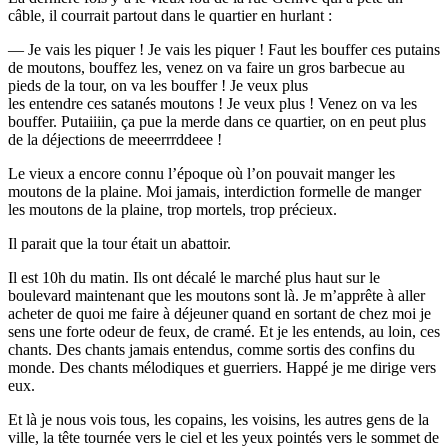
câble, il courrait partout dans le quartier en hurlant :
— Je vais les piquer ! Je vais les piquer ! Faut les bouffer ces putains
de moutons, bouffez les, venez on va faire un gros barbecue au
pieds de la tour, on va les bouffer ! Je veux plus
les entendre ces satanés moutons ! Je veux plus ! Venez on va les
bouffer. Putaiiiin, ça pue la merde dans ce quartier, on en peut plus
de la déjections de meeerrrddeee !
Le vieux a encore connu l’époque où l’on pouvait manger les
moutons de la plaine. Moi jamais, interdiction formelle de manger
les moutons de la plaine, trop mortels, trop précieux.
Il parait que la tour était un abattoir.
Il est 10h du matin. Ils ont décalé le marché plus haut sur le
boulevard maintenant que les moutons sont là. Je m’apprête à aller
acheter de quoi me faire à déjeuner quand en sortant de chez moi je
sens une forte odeur de feux, de cramé. Et je les entends, au loin, ces
chants. Des chants jamais entendus, comme sortis des confins du
monde. Des chants mélodiques et guerriers. Happé je me dirige vers
eux.
Et là je nous vois tous, les copains, les voisins, les autres gens de la
ville, la tête tournée vers le ciel et les yeux pointés vers le sommet de