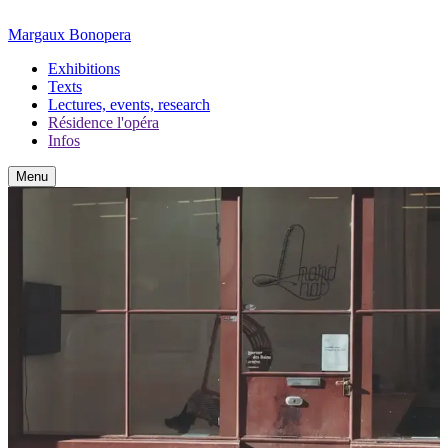
Margaux Bonopera
Exhibitions
Texts
Lectures, events, research
Résidence l'opéra
Infos
Menu